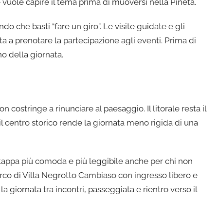
e vuole capire il tema prima di muoversi nella Pineta.
o che basti “fare un giro”. Le visite guidate e gli
nvita a prenotare la partecipazione agli eventi. Prima di
no della giornata.
costringe a rinunciare al paesaggio. Il litorale resta il
l centro storico rende la giornata meno rigida di una
tappa più comoda e più leggibile anche per chi non
parco di Villa Negrotto Cambiaso con ingresso libero e
a giornata tra incontri, passeggiata e rientro verso il