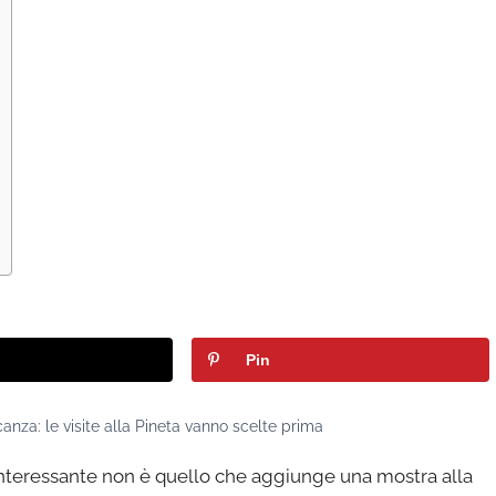
Pin
anza: le visite alla Pineta vanno scelte prima
 interessante non è quello che aggiunge una mostra alla