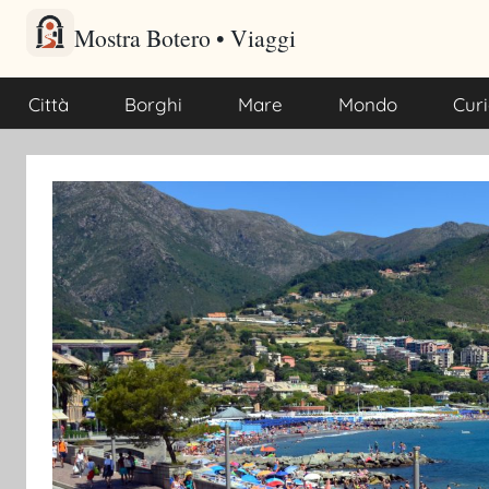
Salta
al
Mostra Botero – Viaggi cu
Viaggi culturali e itinerari turistici per gli amanti dei viaggi
contenuto
Città
Borghi
Mare
Mondo
Curi