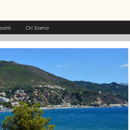
lturali e itinerari turist
osità
Chi Siamo