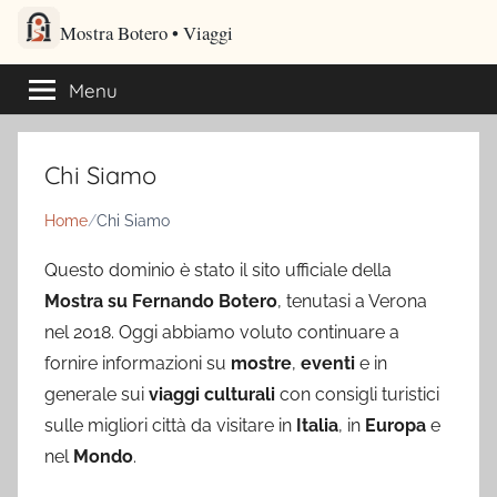
Salta
Mostra Botero – Viaggi cultu
al
Viaggi culturali e itinerari turistici per gli amanti dei viaggi
contenuto
Menu
Chi Siamo
Home
Chi Siamo
Questo dominio è stato il sito ufficiale della
Mostra su Fernando Botero
, tenutasi a Verona
nel 2018. Oggi abbiamo voluto continuare a
fornire informazioni su
mostre
,
eventi
e in
generale sui
viaggi culturali
con consigli turistici
sulle migliori città da visitare in
Italia
, in
Europa
e
nel
Mondo
.