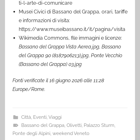
ti-l-arte-di-comunicare
Musei Civici di Bassano del Grappa, orari, tariffe
e informazioni di visita:
https://www.museibassano.it/it/pagina/visita
Wikimedia Commons, file immagini e licenze:
Bassano del Grappa Vista Aerea.jpg
,
Bassano
del Grappa 90 (8187906213).jpg
,
Ponte Vecchio
(Bassano del Grappa) 03.jpg
Fonti verificate il 16 giugno 2026 alle 11:28
Europe/Rome.
Città
,
Eventi
,
Viaggi
Bassano del Grappa
,
Olivetti
,
Palazzo Sturm
,
Ponte degli Alpini
,
weekend Veneto