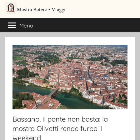
Salta
Mostra Botero – Viaggi cultu
al
Viaggi culturali e itinerari turistici per gli amanti dei viaggi
contenuto
Menu
Bassano, il ponte non basta: la
mostra Olivetti rende furbo il
weekend