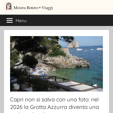
Salta
Mostra Botero – Viaggi cultu
al
Viaggi culturali e itinerari turistici per gli amanti dei viaggi
contenuto
Menu
Capri non si salva con una foto: nel
2026 la Grotta Azzurra diventa una