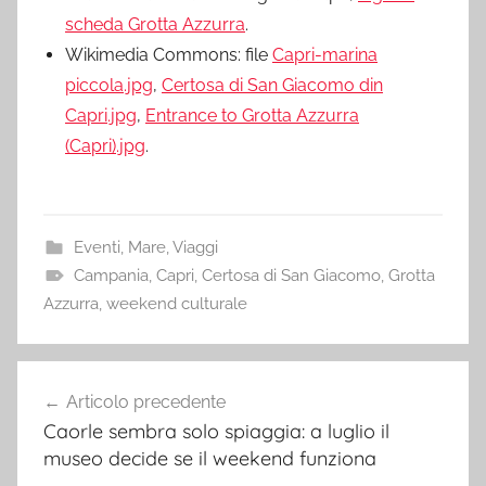
scheda Grotta Azzurra
.
Wikimedia Commons: file
Capri-marina
piccola.jpg
,
Certosa di San Giacomo din
Capri.jpg
,
Entrance to Grotta Azzurra
(Capri).jpg
.
Eventi
,
Mare
,
Viaggi
Campania
,
Capri
,
Certosa di San Giacomo
,
Grotta
Azzurra
,
weekend culturale
Navigazione
Articolo precedente
articoli
Caorle sembra solo spiaggia: a luglio il
museo decide se il weekend funziona