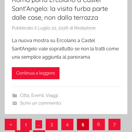
Sant’Angelo: la visita furba parte
dalle case, non dalla terrazza
Pubblicato il
Luglio 22, 2026
di
Redazione
La nuova mostra su Ercolano a Castel
Sant’Angelo vale soprattutto se non la tratti come
una semplice aggiunta al panorama
Continua a leggere
Città
,
Eventi
,
Viaggi
Scrivi un commento
Paginazione
Articolo
«
1
…
3
4
5
6
7