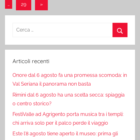
precedente
degli
Articolo
…
29
»
articoli
successivo
Ricerca
per:
Cerca
Articoli recenti
Onore dal 6 agosto fa una promessa scomoda: in
Val Seriana il panorama non basta
Rimini dal 6 agosto ha una scelta secca: spiaggia
o centro storico?
FestiValle ad Agrigento porta musica tra i templi:
chi arriva solo per il palco perde il viaggio
Este l’8 agosto tiene aperto il museo: prima gli