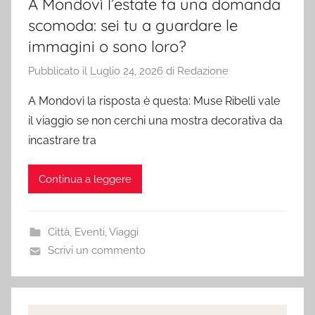
A Mondovì l’estate fa una domanda
scomoda: sei tu a guardare le
immagini o sono loro?
Pubblicato il
Luglio 24, 2026
di
Redazione
A Mondovì la risposta è questa: Muse Ribelli vale
il viaggio se non cerchi una mostra decorativa da
incastrare tra
Continua a leggere
Città
,
Eventi
,
Viaggi
Scrivi un commento