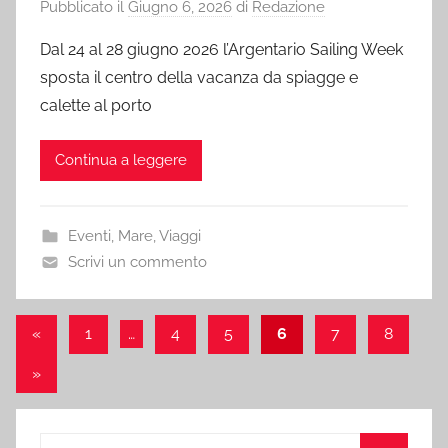
Pubblicato il
Giugno 6, 2026
di
Redazione
Dal 24 al 28 giugno 2026 l’Argentario Sailing Week
sposta il centro della vacanza da spiagge e
calette al porto
Continua a leggere
Eventi
,
Mare
,
Viaggi
Scrivi un commento
Paginazione
Articolo
«
1
…
4
5
6
7
8
precedente
degli
Articolo
»
articoli
successivo
Ricerca