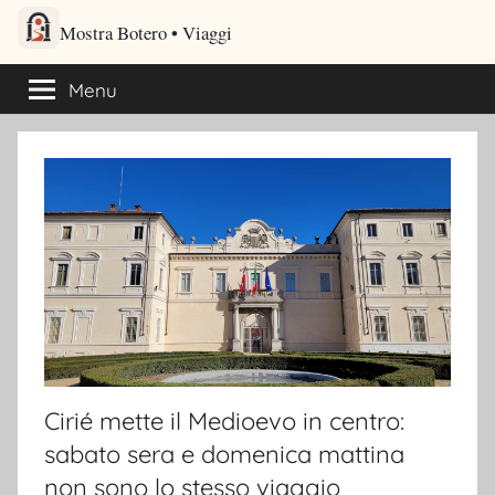
Salta
Mostra Botero – Viaggi cultu
al
Viaggi culturali e itinerari turistici per gli amanti dei viaggi
contenuto
Menu
Cirié mette il Medioevo in centro:
sabato sera e domenica mattina
non sono lo stesso viaggio