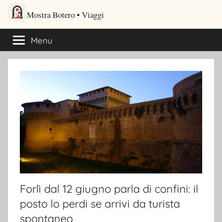
Salta
Mostra Botero – Viaggi cultu
al
Viaggi culturali e itinerari turistici per gli amanti dei viaggi
contenuto
Menu
Forlì dal 12 giugno parla di confini: il
posto lo perdi se arrivi da turista
spontaneo