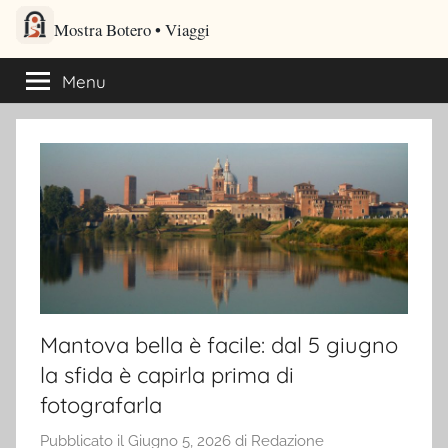
Salta
Mostra Botero – Viaggi cultu
al
Viaggi culturali e itinerari turistici per gli amanti dei viaggi
contenuto
Menu
Mantova bella è facile: dal 5 giugno
la sfida è capirla prima di
fotografarla
Pubblicato il
Giugno 5, 2026
di
Redazione