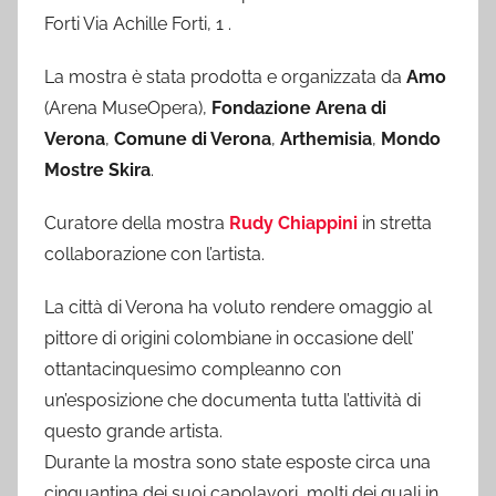
Forti Via Achille Forti, 1 .
La mostra è stata prodotta e organizzata da
Amo
(Arena MuseOpera),
Fondazione Arena di
Verona
,
Comune di Verona
,
Arthemisia
,
Mondo
Mostre Skira
.
Curatore della mostra
Rudy Chiappini
in stretta
collaborazione con l’artista.
La città di Verona ha voluto rendere omaggio al
pittore di origini colombiane in occasione dell’
ottantacinquesimo compleanno con
un’esposizione che documenta tutta l’attività di
questo grande artista.
Durante la mostra sono state esposte circa una
cinquantina dei suoi capolavori, molti dei quali in