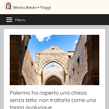
Salta
Mostra Botero – Viaggi cultu
al
Viaggi culturali e itinerari turistici per gli amanti dei viaggi
contenuto
Menu
Palermo ha riaperto una chiesa
senza tetto: non trattarla come una
tappa qualunque