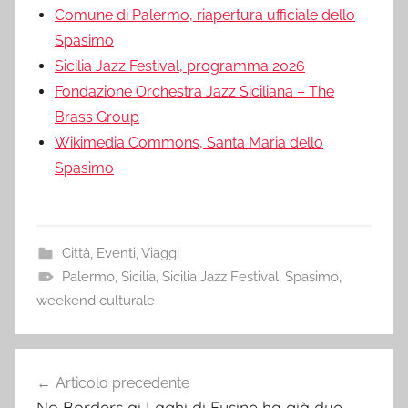
Comune di Palermo, riapertura ufficiale dello
Spasimo
Sicilia Jazz Festival, programma 2026
Fondazione Orchestra Jazz Siciliana – The
Brass Group
Wikimedia Commons, Santa Maria dello
Spasimo
Città
,
Eventi
,
Viaggi
Palermo
,
Sicilia
,
Sicilia Jazz Festival
,
Spasimo
,
weekend culturale
Navigazione
Articolo precedente
articoli
No Borders ai Laghi di Fusine ha già due