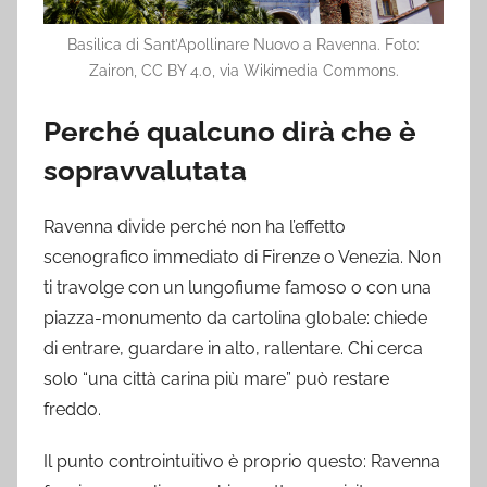
Basilica di Sant’Apollinare Nuovo a Ravenna. Foto:
Zairon, CC BY 4.0, via Wikimedia Commons.
Perché qualcuno dirà che è
sopravvalutata
Ravenna divide perché non ha l’effetto
scenografico immediato di Firenze o Venezia. Non
ti travolge con un lungofiume famoso o con una
piazza-monumento da cartolina globale: chiede
di entrare, guardare in alto, rallentare. Chi cerca
solo “una città carina più mare” può restare
freddo.
Il punto controintuitivo è proprio questo: Ravenna