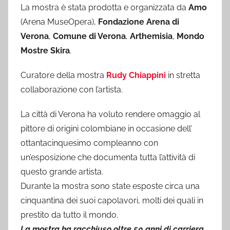
La mostra è stata prodotta e organizzata da
Amo
(Arena MuseOpera),
Fondazione Arena di
Verona
,
Comune di Verona
,
Arthemisia
,
Mondo
Mostre Skira
.
Curatore della mostra
Rudy Chiappini
in stretta
collaborazione con l’artista.
La città di Verona ha voluto rendere omaggio al
pittore di origini colombiane in occasione dell’
ottantacinquesimo compleanno con
un’esposizione che documenta tutta l’attività di
questo grande artista.
Durante la mostra sono state esposte circa una
cinquantina dei suoi capolavori, molti dei quali in
prestito da tutto il mondo.
La mostra ha racchiuso oltre 50 anni di carriera