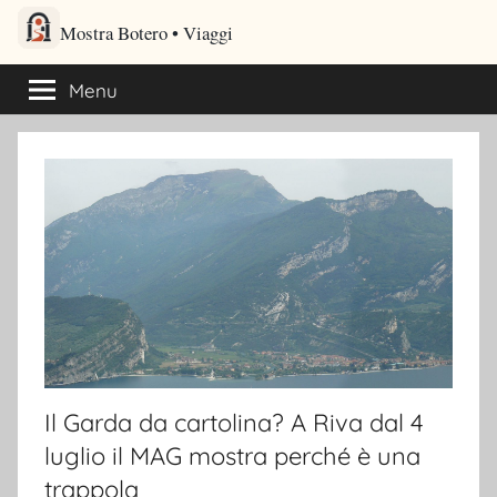
Salta
Mostra Botero – Viaggi cultu
al
Viaggi culturali e itinerari turistici per gli amanti dei viaggi
contenuto
Menu
Il Garda da cartolina? A Riva dal 4
luglio il MAG mostra perché è una
trappola