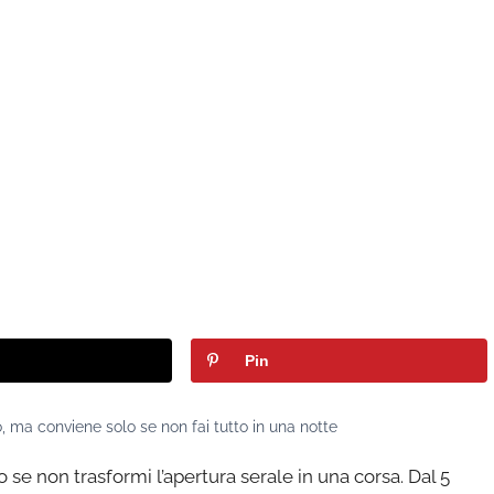
Pin
, ma conviene solo se non fai tutto in una notte
 se non trasformi l’apertura serale in una corsa. Dal 5