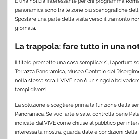
È una notizia interessante per chi programma Roma in
panoramica sono tra le zone più scenografiche della
Spostare una parte della visita verso il tramonto no
giornata.
La trappola: fare tutto in una no
Il titolo promette una cosa semplice: sì, l’apertura 
Terrazza Panoramica, Museo Centrale del Risorgime
nella stessa sera. Il VIVE non è un singolo belvede
tempi diversi.
La soluzione è scegliere prima la funzione della sera
Panoramica. Se vuoi arte e sale, controlla bene Pala
indicate dal VIVE come chiuse al pubblico per interve
interessa la mostra, guarda date e condizioni dell