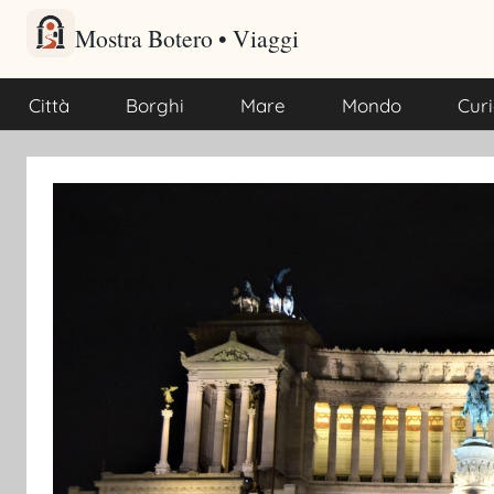
Salta
al
Mostra Botero – Viaggi cu
Viaggi culturali e itinerari turistici per gli amanti dei viaggi
contenuto
Città
Borghi
Mare
Mondo
Curi