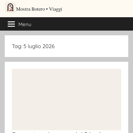
Salta
Mostra Botero – Viaggi cultu
al
Viaggi culturali e itinerari turistici per gli amanti dei viaggi
contenuto
Menu
Tag:
5 luglio 2026