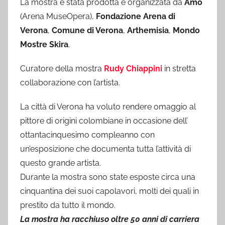
La mostra è stata prodotta e organizzata da
Amo
(Arena MuseOpera),
Fondazione Arena di
Verona
,
Comune di Verona
,
Arthemisia
,
Mondo
Mostre Skira
.
Curatore della mostra
Rudy Chiappini
in stretta
collaborazione con l’artista.
La città di Verona ha voluto rendere omaggio al
pittore di origini colombiane in occasione dell’
ottantacinquesimo compleanno con
un’esposizione che documenta tutta l’attività di
questo grande artista.
Durante la mostra sono state esposte circa una
cinquantina dei suoi capolavori, molti dei quali in
prestito da tutto il mondo.
La mostra ha racchiuso oltre 50 anni di carriera