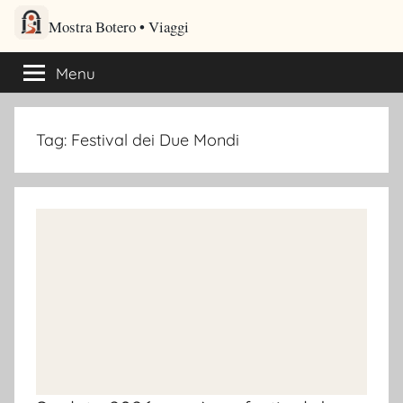
Salta
Mostra Botero – Viaggi cultu
al
Viaggi culturali e itinerari turistici per gli amanti dei viaggi
contenuto
Menu
Tag:
Festival dei Due Mondi