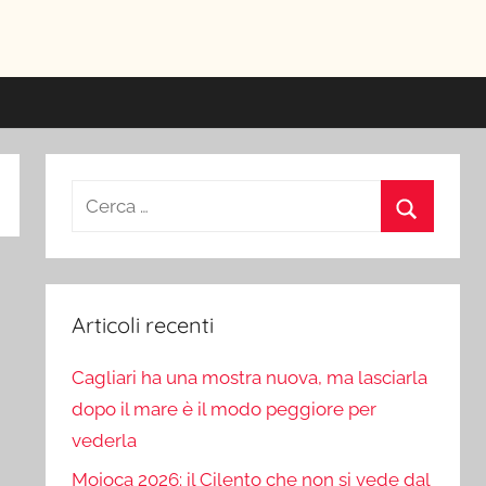
ici
Ricerca
per:
Cerca
Articoli recenti
Cagliari ha una mostra nuova, ma lasciarla
dopo il mare è il modo peggiore per
vederla
Mojoca 2026: il Cilento che non si vede dal