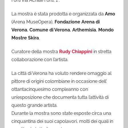
Forti Via Achille Forti, 1 .
La mostra è stata prodotta e organizzata da
Amo
(Arena MuseOpera),
Fondazione Arena di
Verona
,
Comune di Verona
,
Arthemisia
,
Mondo
Mostre Skira
.
Curatore della mostra
Rudy Chiappini
in stretta
collaborazione con l’artista.
La città di Verona ha voluto rendere omaggio al
pittore di origini colombiane in occasione dell’
ottantacinquesimo compleanno con
un’esposizione che documenta tutta l’attività di
questo grande artista.
Durante la mostra sono state esposte circa una
cinquantina dei suoi capolavori, molti dei quali in