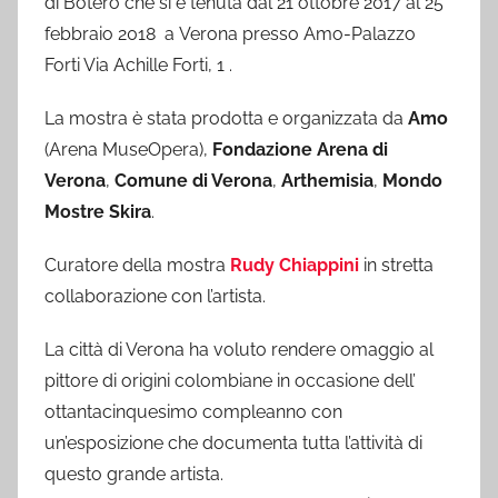
di Botero che si è tenuta dal 21 ottobre 2017 al 25
febbraio 2018 a Verona presso Amo-Palazzo
Forti Via Achille Forti, 1 .
La mostra è stata prodotta e organizzata da
Amo
(Arena MuseOpera),
Fondazione Arena di
Verona
,
Comune di Verona
,
Arthemisia
,
Mondo
Mostre Skira
.
Curatore della mostra
Rudy Chiappini
in stretta
collaborazione con l’artista.
La città di Verona ha voluto rendere omaggio al
pittore di origini colombiane in occasione dell’
ottantacinquesimo compleanno con
un’esposizione che documenta tutta l’attività di
questo grande artista.