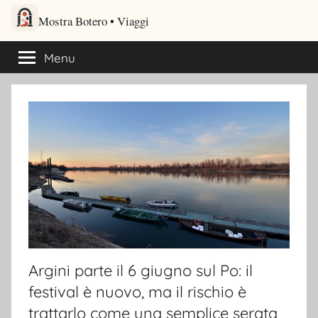
Salta
Mostra Botero – Viaggi cultu
al
Viaggi culturali e itinerari turistici per gli amanti dei viaggi
contenuto
Menu
Argini parte il 6 giugno sul Po: il
festival è nuovo, ma il rischio è
trattarlo come una semplice serata