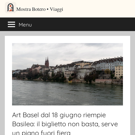
Salta
Mostra Botero – Viaggi cultu
al
Viaggi culturali e itinerari turistici per gli amanti dei viaggi
contenuto
Menu
Art Basel dal 18 giugno riempie
Basilea: il biglietto non basta, serve
un piano fuori fiera