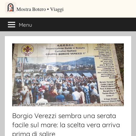
Salta
Mostra Botero – Viaggi cultu
al
Viaggi culturali e itinerari turistici per gli amanti dei viaggi
contenuto
Menu
Borgio Verezzi sembra una serata
facile sul mare: la scelta vera arriva
prima di salire