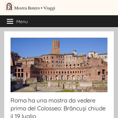
Salta
Mostra Botero – Viaggi cultu
al
Viaggi culturali e itinerari turistici per gli amanti dei viaggi
contenuto
Menu
Roma ha una mostra da vedere
prima del Colosseo: Brâncuși chiude
il 19 luglio