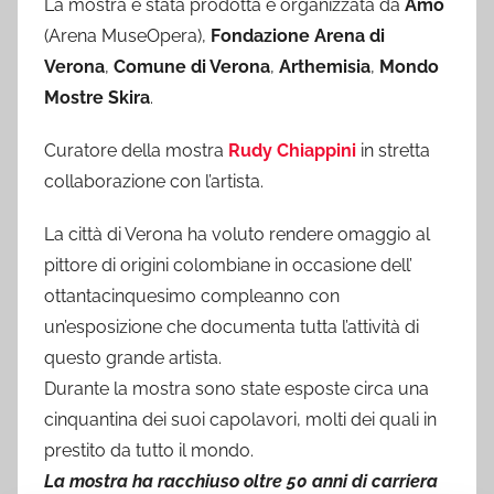
La mostra è stata prodotta e organizzata da
Amo
(Arena MuseOpera),
Fondazione Arena di
Verona
,
Comune di Verona
,
Arthemisia
,
Mondo
Mostre Skira
.
Curatore della mostra
Rudy Chiappini
in stretta
collaborazione con l’artista.
La città di Verona ha voluto rendere omaggio al
pittore di origini colombiane in occasione dell’
ottantacinquesimo compleanno con
un’esposizione che documenta tutta l’attività di
questo grande artista.
Durante la mostra sono state esposte circa una
cinquantina dei suoi capolavori, molti dei quali in
prestito da tutto il mondo.
La mostra ha racchiuso oltre 50 anni di carriera