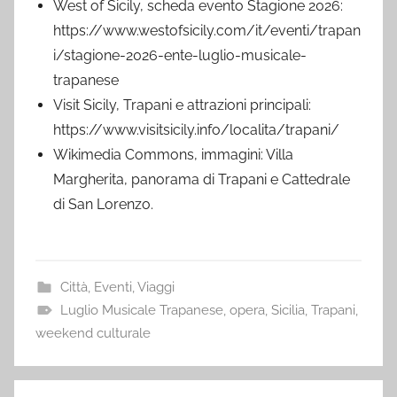
West of Sicily, scheda evento Stagione 2026:
https://www.westofsicily.com/it/eventi/trapan
i/stagione-2026-ente-luglio-musicale-
trapanese
Visit Sicily, Trapani e attrazioni principali:
https://www.visitsicily.info/localita/trapani/
Wikimedia Commons, immagini: Villa
Margherita, panorama di Trapani e Cattedrale
di San Lorenzo.
Città
,
Eventi
,
Viaggi
Luglio Musicale Trapanese
,
opera
,
Sicilia
,
Trapani
,
weekend culturale
Navigazione