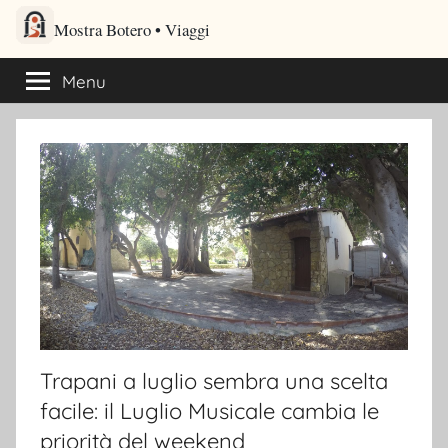
Salta
Mostra Botero – Viaggi cultu
al
Viaggi culturali e itinerari turistici per gli amanti dei viaggi
contenuto
Menu
Trapani a luglio sembra una scelta
facile: il Luglio Musicale cambia le
priorità del weekend