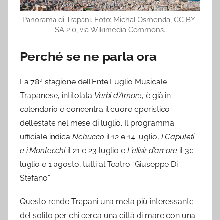
Panorama di Trapani. Foto: Michal Osmenda, CC BY-
SA 2.0, via Wikimedia Commons.
Perché se ne parla ora
La 78ª stagione dell’Ente Luglio Musicale
Trapanese, intitolata
Verbi d’Amore
, è già in
calendario e concentra il cuore operistico
dell’estate nel mese di luglio. Il programma
ufficiale indica
Nabucco
il 12 e 14 luglio,
I Capuleti
e i Montecchi
il 21 e 23 luglio e
L’elisir d’amore
il 30
luglio e 1 agosto, tutti al Teatro “Giuseppe Di
Stefano”.
Questo rende Trapani una meta più interessante
del solito per chi cerca una città di mare con una