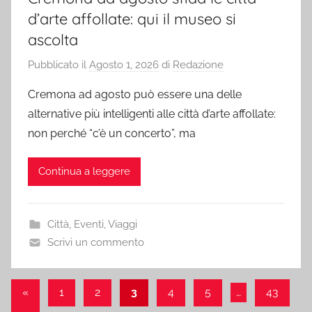
d’arte affollate: qui il museo si
ascolta
Pubblicato il
Agosto 1, 2026
di
Redazione
Cremona ad agosto può essere una delle
alternative più intelligenti alle città d’arte affollate:
non perché “c’è un concerto”, ma
Continua a leggere
Città
,
Eventi
,
Viaggi
Scrivi un commento
Paginazione
Articolo
«
1
2
3
4
5
…
43
precedente