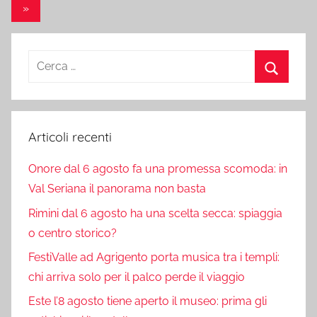
degli
Articolo
»
articoli
successivo
Ricerca
per:
Cerca
Articoli recenti
Onore dal 6 agosto fa una promessa scomoda: in
Val Seriana il panorama non basta
Rimini dal 6 agosto ha una scelta secca: spiaggia
o centro storico?
FestiValle ad Agrigento porta musica tra i templi:
chi arriva solo per il palco perde il viaggio
Este l’8 agosto tiene aperto il museo: prima gli