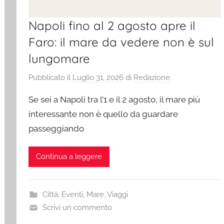
Napoli fino al 2 agosto apre il
Faro: il mare da vedere non è sul
lungomare
Pubblicato il
Luglio 31, 2026
di
Redazione
Se sei a Napoli tra l’1 e il 2 agosto, il mare più
interessante non è quello da guardare
passeggiando
Continua a leggere
Città
,
Eventi
,
Mare
,
Viaggi
Scrivi un commento