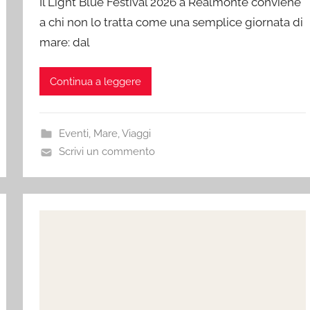
Il Light Blue Festival 2026 a Realmonte conviene
a chi non lo tratta come una semplice giornata di
mare: dal
Continua a leggere
Eventi
,
Mare
,
Viaggi
Scrivi un commento