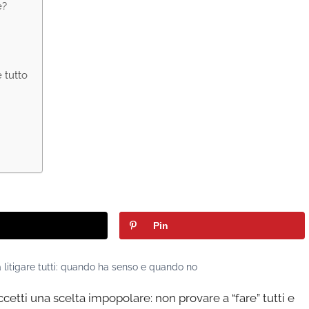
e?
e tutto
Pin
 litigare tutti: quando ha senso e quando no
etti una scelta impopolare: non provare a “fare” tutti e