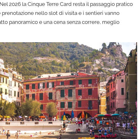
el 2026 la Cinque Terre Card resta il passaggio pratico
 prenotazione nello slot di visita e i sentieri vanno
 tratto panoramico e una cena senza correre, meglio