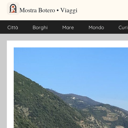
Salta
al
Mostra Botero – Viaggi cu
Viaggi culturali e itinerari turistici per gli amanti dei viaggi
contenuto
Città
Borghi
Mare
Mondo
Curi