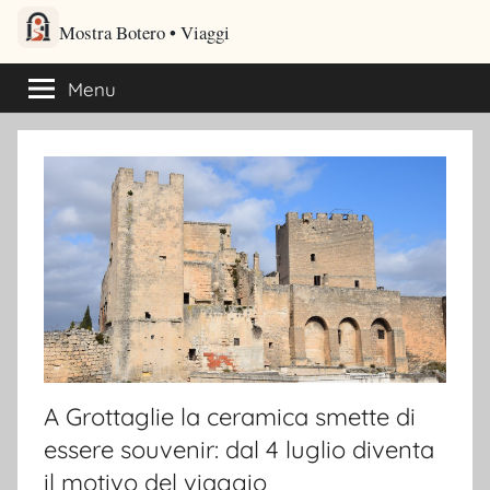
Salta
Mostra Botero – Viaggi cultu
al
Viaggi culturali e itinerari turistici per gli amanti dei viaggi
contenuto
Menu
A Grottaglie la ceramica smette di
essere souvenir: dal 4 luglio diventa
il motivo del viaggio