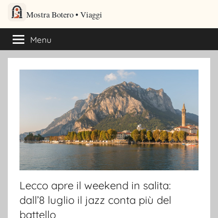
Salta
Mostra Botero – Viaggi cultu
al
Viaggi culturali e itinerari turistici per gli amanti dei viaggi
contenuto
Menu
Lecco apre il weekend in salita:
dall’8 luglio il jazz conta più del
battello