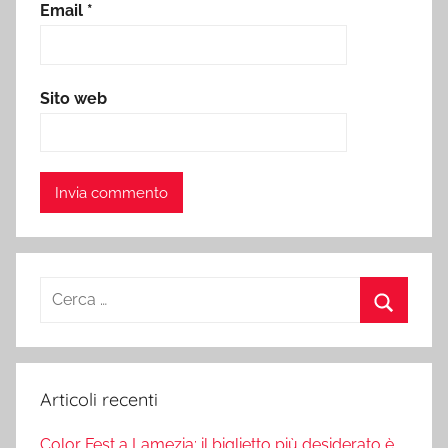
Email
*
Sito web
Ricerca
per:
Cerca
Articoli recenti
Color Fest a Lamezia: il biglietto più desiderato è