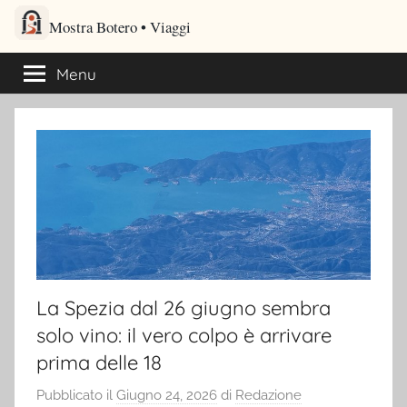
Salta
Mostra Botero – Viaggi cultu
al
Viaggi culturali e itinerari turistici per gli amanti dei viaggi
contenuto
Menu
La Spezia dal 26 giugno sembra
solo vino: il vero colpo è arrivare
prima delle 18
Pubblicato il
Giugno 24, 2026
di
Redazione