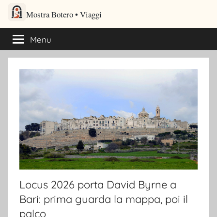
Salta
Mostra Botero – Viaggi cultu
al
Viaggi culturali e itinerari turistici per gli amanti dei viaggi
contenuto
Menu
Locus 2026 porta David Byrne a
Bari: prima guarda la mappa, poi il
palco