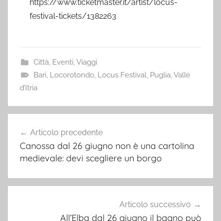
https://www.ticketmaster.it/artist/locus-
festival-tickets/1382263
Città
,
Eventi
,
Viaggi
Bari
,
Locorotondo
,
Locus Festival
,
Puglia
,
Valle
d’Itria
Navigazione
Articolo precedente
articoli
Canossa dal 26 giugno non è una cartolina
medievale: devi scegliere un borgo
Articolo successivo
All’Elba dal 26 giugno il bagno può