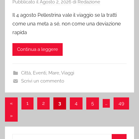
Pubblicato il
Agosto 2, 2026
di
Redazione
Il 4 agosto Pellestrina vale il viaggio se la tratti
come una meta a sé, non come una deviazione
rapida
Continua a leggere
Città
,
Eventi
,
Mare
,
Viaggi
Scrivi un commento
Paginazione
Articolo
«
1
2
3
4
5
…
49
precedente
degli
Articolo
»
articoli
successivo
Ricerca