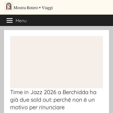
Salta
Mostra Botero – Viaggi cultu
al
Viaggi culturali e itinerari turistici per gli amanti dei viaggi
contenuto
Menu
Time in Jazz 2026 a Berchidda ha
già due sold out: perché non è un
motivo per rinunciare