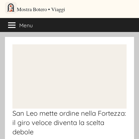
Salta
Mostra Botero – Viaggi cultu
al
Viaggi culturali e itinerari turistici per gli amanti dei viaggi
contenuto
Menu
San Leo mette ordine nella Fortezza:
il giro veloce diventa la scelta
debole