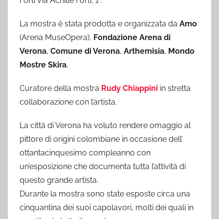
Forti Via Achille Forti, 1 .
La mostra è stata prodotta e organizzata da
Amo
(Arena MuseOpera),
Fondazione Arena di
Verona
,
Comune di Verona
,
Arthemisia
,
Mondo
Mostre Skira
.
Curatore della mostra
Rudy Chiappini
in stretta
collaborazione con l’artista.
La città di Verona ha voluto rendere omaggio al
pittore di origini colombiane in occasione dell’
ottantacinquesimo compleanno con
un’esposizione che documenta tutta l’attività di
questo grande artista.
Durante la mostra sono state esposte circa una
cinquantina dei suoi capolavori, molti dei quali in