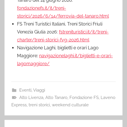
Tanaro del 14 giugno 2026:
fondazionefs.it/it/treni-
storici/2026/6/14/ferrovia-del-tanaro.html
FS Treni Turistici Italiani, Treni Storici Friuli
Venezia Giulia 2026:
fstrenituristici.it/it/treni-
charter/treni-storici-fvg-2026.html
Navigazione Laghi, biglietti e orari Lago
Maggiore:
navigazionelaghi.it/biglietti-e-orari-
lagomaggiore/
Eventi
,
Viaggi
Alto Livenza
,
Alto Tanaro
,
Fondazione FS
,
Laveno
Express
,
treni storici
,
weekend culturale
Navigazione