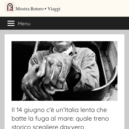
Salta
Mostra Botero – Viaggi cultu
al
Viaggi culturali e itinerari turistici per gli amanti dei viaggi
contenuto
Menu
Il 14 giugno c’è un’Italia lenta che
batte la fuga al mare: quale treno
storico scegliere davvero