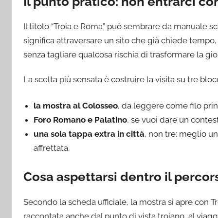
Il punto pratico: non entrarci 
Il titolo “Troia e Roma” può sembrare da manuale sc
significa attraversare un sito che già chiede tem
senza tagliare qualcosa rischia di trasformare la gio
La scelta più sensata è costruire la visita su tre blo
la mostra al Colosseo
, da leggere come filo pri
Foro Romano e Palatino
, se vuoi dare un conte
una sola tappa extra in città
, non tre: meglio un
affrettata.
Cosa aspettarsi dentro il percor
Secondo la scheda ufficiale, la mostra si apre con Tr
raccontata anche dal punto di vista troiano, al viagg