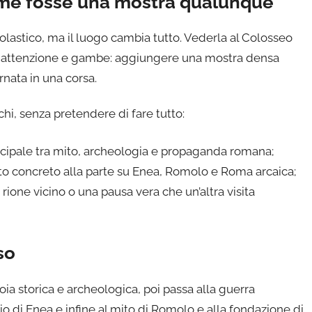
come fosse una mostra qualunque
olastico, ma il luogo cambia tutto. Vederla al Colosseo
po, attenzione e gambe: aggiungere una mostra densa
rnata in una corsa.
cchi, senza pretendere di fare tutto:
ncipale tra mito, archeologia e propaganda romana;
sto concreto alla parte su Enea, Romolo e Roma arcaica;
 rione vicino o una pausa vera che un’altra visita
so
oia storica e archeologica, poi passa alla guerra
io di Enea e infine al mito di Romolo e alla fondazione di