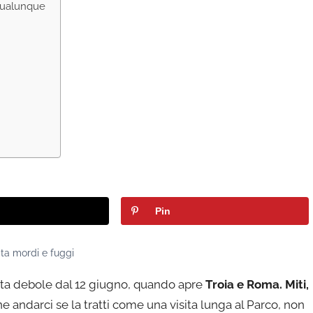
 qualunque
?
Pin
ita mordi e fuggi
elta debole dal 12 giugno, quando apre
Troia e Roma. Miti,
e andarci se la tratti come una visita lunga al Parco, non