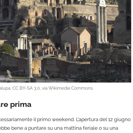
Lalupa, CC BY-SA 3.0, via Wikimedia Commons.
re prima
essariamente il primo weekend. L’apertura del 12 giugno
ebbe bene a puntare su una mattina feriale o su una