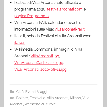
Festival di Villa Arconati, sito ufficiale e
programma 2026:
festivalarconati.com
e
pagina Programma
.
Villa Arconati-FAR, calendario eventi e
informazioni sulla villa:
villaarconati-far.it
.
Italia.it, scheda Festival di Villa Arconati 2026:
italia.it
.
Wikimedia Commons, immagini di Villa
Arconati:
VillaArconati.jpg
,
VillaArconatiCastellazzo.jpg
,
Villa_Arconati_2020-08-11.jpg
.
Città
,
Eventi
,
Viaggi
Bollate
,
Festival di Villa Arconati
,
Milano
,
Villa
Arconati
,
weekend culturale