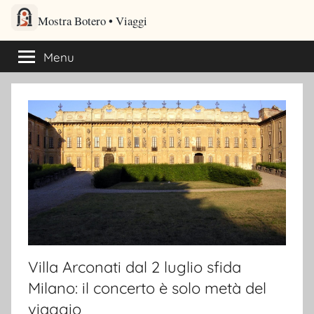
Salta
Mostra Botero – Viaggi cultu
al
Viaggi culturali e itinerari turistici per gli amanti dei viaggi
contenuto
Menu
Villa Arconati dal 2 luglio sfida
Milano: il concerto è solo metà del
viaggio