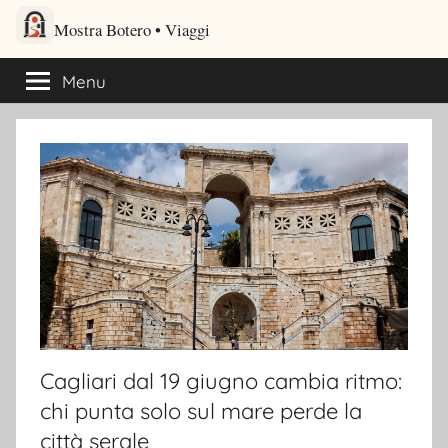
Salta
Mostra Botero – Viaggi cultu
al
Viaggi culturali e itinerari turistici per gli amanti dei viaggi
contenuto
Menu
Cagliari dal 19 giugno cambia ritmo:
chi punta solo sul mare perde la
città serale