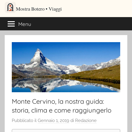
Salta
Mostra Botero – Viaggi cultu
al
Viaggi culturali e itinerari turistici per gli amanti dei viaggi
contenuto
Menu
Monte Cervino, la nostra guida:
storia, clima e come raggiungerlo
Pubblicato il
Gennaio 1, 2019
di
Redazione