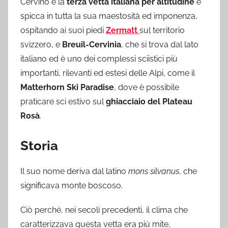
Cervino è la
terza vetta italiana per altitudine
e
spicca in tutta la sua maestosità ed imponenza,
ospitando ai suoi piedi
Zermatt
sul territorio
svizzero, e
Breuil-Cervinia
, che si trova dal lato
italiano ed è uno dei complessi sciistici più
importanti, rilevanti ed estesi delle Alpi, come il
Matterhorn Ski Paradise
, dove è possibile
praticare sci estivo sul
ghiacciaio del Plateau
Rosà
.
Storia
Il suo nome deriva dal latino
mons silvanus
, che
significava monte boscoso.
Ciò perché, nei secoli precedenti, il clima che
caratterizzava questa vetta era più mite,